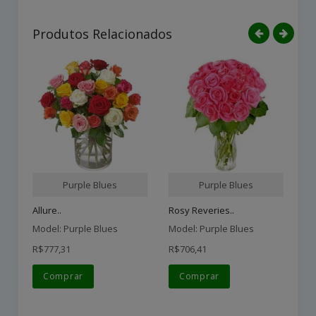
Produtos Relacionados
Purple Blues
Purple Blues
Allure..
Rosy Reveries..
Re
Model: Purple Blues
Model: Purple Blues
Mo
R$777,31
R$706,41
R$
Comprar
Comprar