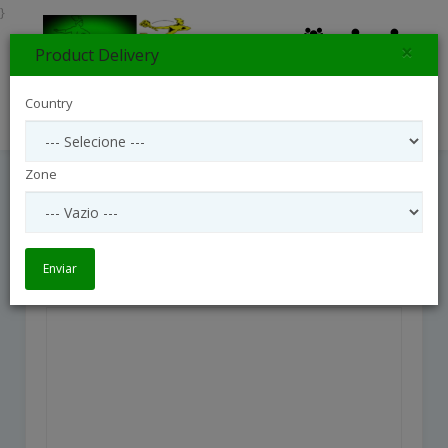
}
×
Product Delivery
0
Country
Search
Zone
Purple Blues
Purple Blues
Enviar