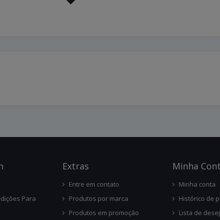
n
Ext
Ras
Minha Con
Entre em contato
Minha conta
dições Para
Produtos por marca
Histórico de 
Produtos em promoção
Lista de dese