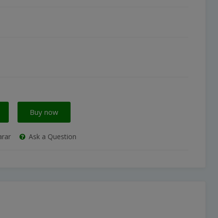
Buy now
rar
Ask a Question