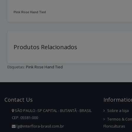
Pink Rose Hand Tied
Produtos Relacionados
Etiquetas:
Pink Rose Hand Tied
Contact
Us
Infor
Matio
SÃO PAULO -SP CAPITAL - BUTANTÃ - BRASIL
Sobre a loja
CEP. 05581-000
Termos & Con
lg@interflora-brasil.com.br
Floriculturas