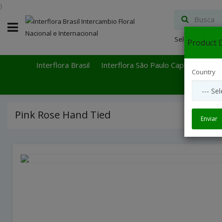
}
Select Languag
Product D
Interflora Brasil
Interflora São Paulo Capital
Inter
Country
Pink Rose Hand Tied
Enviar