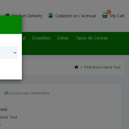
0
Product Delivery
Cadastre-se
/
Acessar
My Cart
×
 Paulo Litoral
Ocasiões
Datas
Tipos de Cestas
Pink Rose Hand Tied
|
Escreva um comentário
rasil
Hand Tied
e