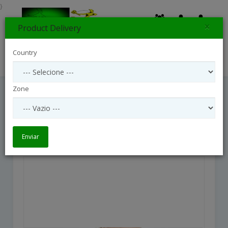
}
×
Product Delivery
0
Country
Search
Zone
Pink Orchid In Vase
Pink Orchid in Vase
Enviar