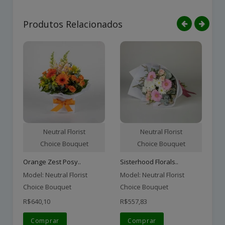
Produtos Relacionados
Neutral Florist
Neutral Florist
Choice Bouquet
Choice Bouquet
Orange Zest Posy..
Sisterhood Florals..
Cl
Model: Neutral Florist
Model: Neutral Florist
Mo
Choice Bouquet
Choice Bouquet
Ch
R$640,10
R$557,83
R$
Comprar
Comprar