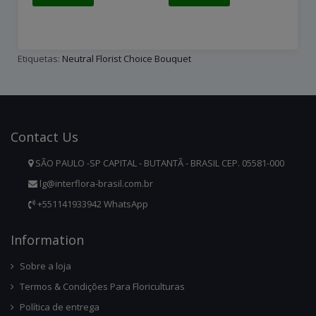
Etiquetas:
Neutral Florist Choice Bouquet
Contact
Us
SÃO PAULO -SP CAPITAL - BUTANTÃ - BRASIL CEP. 05581-000
lg@interflora-brasil.com.br
+551141933942 WhatsApp
Infor
Mation
Sobre a loja
Termos & Condições Para Floriculturas
Política de entrega