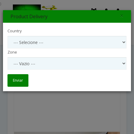
}
×
Product Delivery
0
Country
Search
Zone
Neutral Florist Choice Bouquet
Neutral Florist Choice Bouquet
Enviar