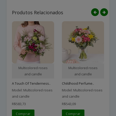
Produtos Relacionados
Multicolored roses
Multicolored roses
and candle
and candle
A Touch Of Tenderness..
Childhood Perfume..
Az
Model: Multicolored roses
Model: Multicolored roses
Mo
and candle
and candle
an
R$583,73
R$543,09
R$
Comprar
Comprar