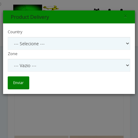
}
×
Product Delivery
0
Country
Search
Zone
Multicolored Roses And Candle
Multicolored roses and candle
Enviar