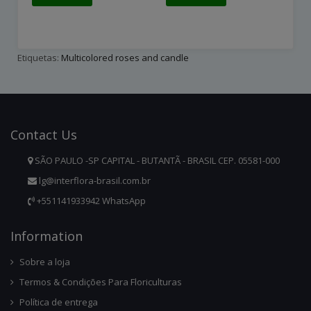
Etiquetas:
Multicolored roses and candle
Contact
Us
SÃO PAULO -SP CAPITAL - BUTANTÃ - BRASIL CEP. 05581-000
lg@interflora-brasil.com.br
+551141933942 WhatsApp
Infor
Mation
Sobre a loja
Termos & Condições Para Floriculturas
Política de entrega