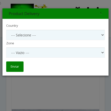
}
×
Product Delivery
0
Country
Search
Zone
Large Scented Yellow Posy
Large Scented Yellow Posy
Enviar