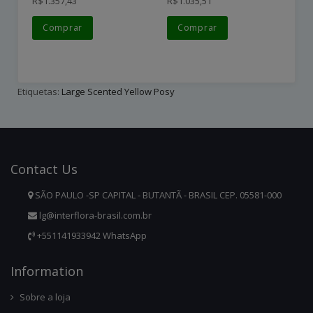
R$1.357,43
R$1.035,51
R$
Comprar
Comprar
Etiquetas:
Large Scented Yellow Posy
Contact
Us
SÃO PAULO -SP CAPITAL - BUTANTÃ - BRASIL CEP. 05581-000
lg@interflora-brasil.com.br
+551141933942 WhatsApp
Infor
Mation
Sobre a loja