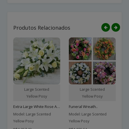
Produtos Relacionados
Large Scented
Large Scented
Yellow Posy
Yellow Posy
Extra Large White Rose An..
Funeral Wreath..
Ex
Model: Large Scented
Model: Large Scented
Mo
Yellow Posy
Yellow Posy
Ye