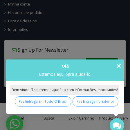
Minha conta
Histórico de pedidos
Lista de desejos
Informativo
Sign Up For Newsletter
×
Olá
Estamos aqui para ajudá-lo!
Bem-vindo! Tentaremos ajudá-lo com informações importantes!
Faz Entrega Em Todo O Brasil
Faz Entrega no Exterior
0
Interflora Brasil Intercambio Floral Nacional e Internacional
© 2026 All
Principal
Busca
Exibir Carrinho
Product Delivery
Rights Reserved.