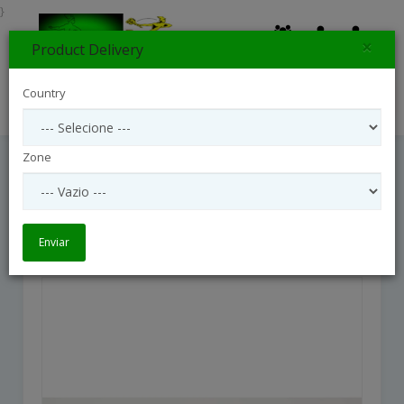
}
×
Product Delivery
0
Country
Search
Zone
Joyful Flower
Joyful Flower
Enviar