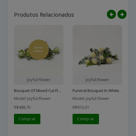
Produtos Relacionados
Joyful Flower
Joyful Flower
Bouquet Of Mixed Cut Flow..
Funeral Bouquet In White..
Bo
Model: Joyful Flower
Model: Joyful Flower
Mo
R$488,70
R$913,61
R$
Comprar
Comprar