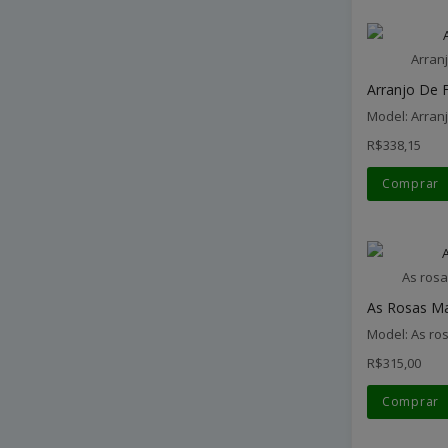
Arran
Arranjo De F
Model: Arran
R$338,15
Comprar
As rosa
As Rosas Ma
Model: As ro
R$315,00
Comprar