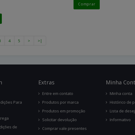
Comprar
3
4
5
>
>|
n
Ext
Ras
Minha Con
Entre em contato
Minha conta
dições Para
Produtos por marca
Histórico de 
Produtos em promoção
Lista de dese
trega
Solicitar devolução
Informativo
dições de
Comprar vale presentes