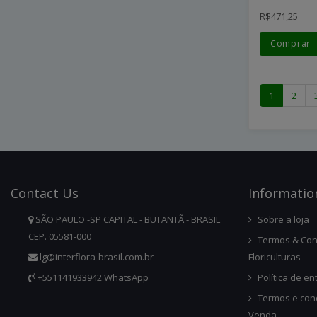
R$471,25
Comprar
1
2
Contact
Us
Infor
Matio
SÃO PAULO -SP CAPITAL - BUTANTÃ - BRASIL
Sobre a loja
CEP. 05581-000
Termos & Con
lg@interflora-brasil.com.br
Floriculturas
+551141933942 WhatsApp
Política de en
Termos e con
Venda