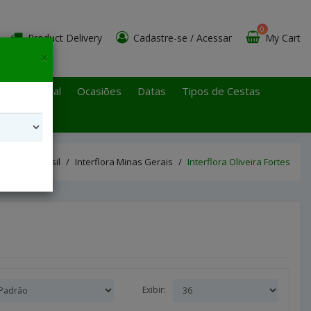
0
Product Delivery
Cadastre-se
/
Acessar
My Cart
×
 Paulo Litoral
Ocasiões
Datas
Tipos de Cestas
nterflora Brasil
Interflora Minas Gerais
Interflora Oliveira Fortes
Exibir: