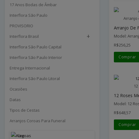
17 Anos Bodas de Âmbar
Interflora São Paulo
Arranjo
PROVISORIO
Arranjo De F
+
Model: Arran
Interflora Brasil
R$256,25
Interflora São Paulo Capital
Comprar
Interflora São Paulo Interior
Entrega Internacional
Interflora São Paulo Litoral
12
Ocasiões
12 Roses M
Datas
Model: 12 R
Tipos de Cestas
R$648,57
Arranjos Coroas Para Funeral
Comprar