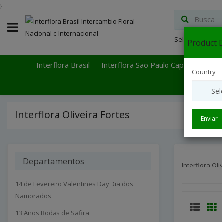
}
Select Languag
Product D
Interflora Brasil
Interflora São Paulo Capital
Inter
Country
Interflora Oliveira Fortes
Enviar
Departamentos
Interflora Oli
14 de Fevereiro Valentines Day Dia dos
Namorados
13 Anos Bodas de Safira