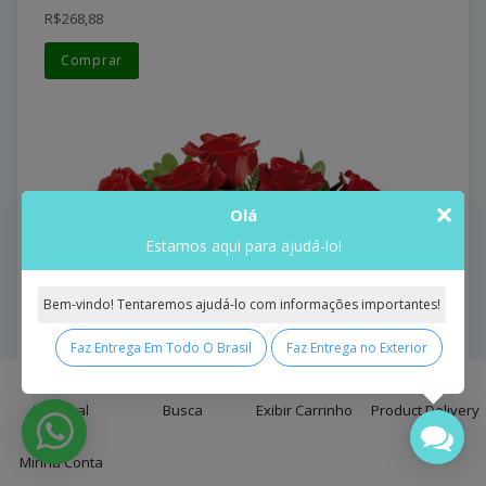
R$268,88
Comprar
×
Olá
Estamos aqui para ajudá-lo!
Bem-vindo! Tentaremos ajudá-lo com informações importantes!
Faz Entrega Em Todo O Brasil
Faz Entrega no Exterior
0
Principal
Busca
Exibir Carrinho
Product Delivery
Minha Conta