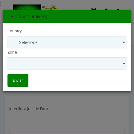
}
×
Product Delivery
0
Country
Search
Zone
Interflora Juiz De Fora
Interflora Brasil
Interflora Minas Gerais
Interflora Juiz de Fora
Enviar
Interflora Juiz de Fora