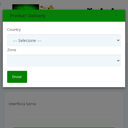
}
×
Product Delivery
0
Country
Search
Zone
Interflora Serra
Interflora Brasil
Interflora Espírito Santo
Interflora Serra
Enviar
Interflora Serra