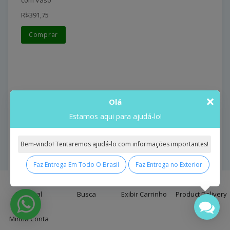
R$391,75
Comprar
×
Olá
Bouquet de Rosas Cores e Amores Pink and Red com
Estamos aqui para ajudá-lo!
Vaso
Bouquet De Rosas Cores E ..
Bem-vindo! Tentaremos ajudá-lo com informações importantes!
Model: Bouquet de Rosas Cores e Amores Pink and Red
com Vaso
Faz Entrega Em Todo O Brasil
Faz Entrega no Exterior
0
R$391,75
Principal
Busca
Exibir Carrinho
Product Delivery
Comprar
Minha Conta