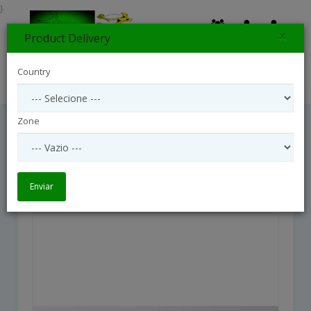
}
×
Product Delivery
0
Country
Search
Zone
In Remembrance
In Remembrance
Enviar