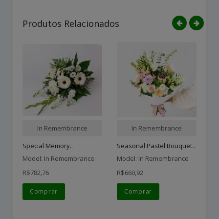
Produtos Relacionados
In Remembrance
In Remembrance
Special Memory..
Seasonal Pastel Bouquet..
Sy
Model: In Remembrance
Model: In Remembrance
Mo
R$782,76
R$660,92
R$
Comprar
Comprar