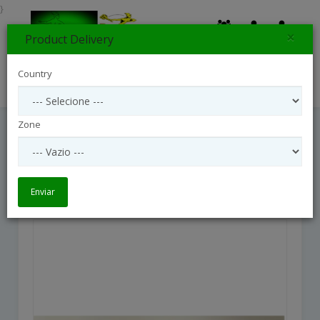
}
×
Product Delivery
0
Country
Search
Zone
Greater Glory Basket
Greater Glory Basket
Enviar