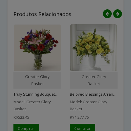
Produtos Relacionados
Greater Glory
Greater Glory
Basket
Basket
Beloved Blessings Arrange..
Truly Stunning Bouquet..
Model: Greater Glory
Model: Greater Glory
Mo
Basket
Basket
Ba
R$523,45
R$1.277,76
R$
Comprar
Comprar