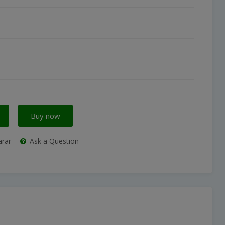
Buy now
rar
Ask a Question