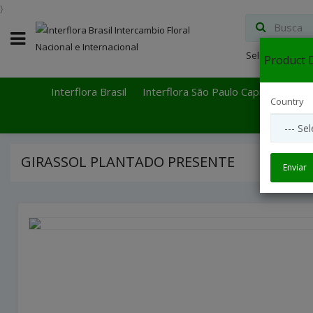
}
Select Languag
Product D
Interflora Brasil
Interflora São Paulo Capital
Inter
Country
GIRASSOL PLANTADO PRESENTE
Enviar