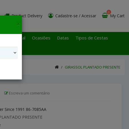
0
Product Delivery
Cadastre-se
/
Acessar
My Cart
×
 Paulo Litoral
Ocasiões
Datas
Tipos de Cestas
GIRASSOL PLANTADO PRESENTE
|
Escreva um comentário
r Since 1991 86-7085AA
PLANTADO PRESENTE
e