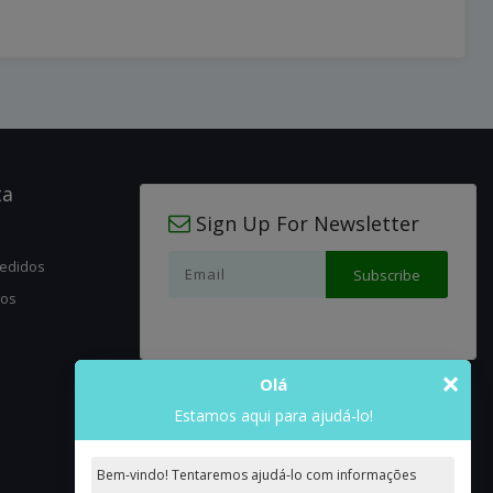
ta
Sign Up For Newsletter
pedidos
jos
×
Olá
Estamos aqui para ajudá-lo!
Bem-vindo! Tentaremos ajudá-lo com informações