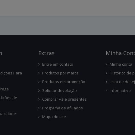
n
Ext
Ras
Minha Con
Entre em contato
Minha conta
dições Para
Produtos por marca
Histórico de 
Produtos em promoção
Lista de dese
trega
Solicitar devolução
Informativo
dições de
Comprar vale presentes
Programa de afiliados
ivacidade
Mapa do site