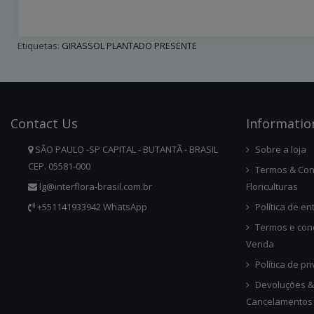
Etiquetas:
GIRASSOL PLANTADO PRESENTE
Contact
Us
Infor
Matio
SÃO PAULO -SP CAPITAL - BUTANTÃ - BRASIL
Sobre a loja
CEP. 05581-000
Termos & Con
lg@interflora-brasil.com.br
Floriculturas
+551141933942 WhatsApp
Política de en
Termos e con
Venda
Política de pr
Devoluções &
Cancelamentos