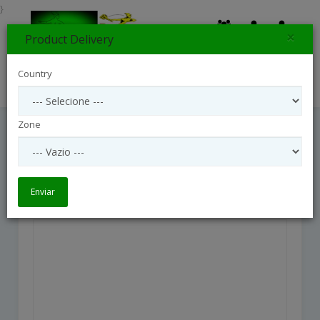
}
×
Product Delivery
0
Country
Search
Zone
Flower Box Mix
flower box mix
Enviar