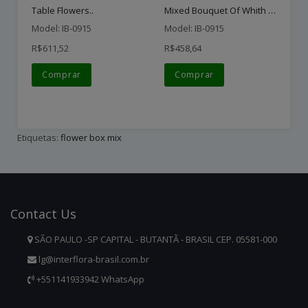
Mixed Bouquet Of Whith An..
Table Flowers..
(B
Model: IB-0915
Model: IB-0915
Mo
R$611,52
R$458,64
R$
Comprar
Comprar
Etiquetas:
flower box mix
Contact
Us
SÃO PAULO -SP CAPITAL - BUTANTÃ - BRASIL CEP. 05581-000
lg@interflora-brasil.com.br
+551141933942 WhatsApp