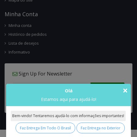
Mapa do site
Minha Conta
Minha conta
Histórico de pedidos
Lista de desejos
Informativo
Sign Up For Newsletter
×
Olá
Estamos aqui para ajudá-lo!
Bem-vindo! Tentaremos ajudá-lo com informações importantes!
Faz Entrega Em Todo O Brasil
Faz Entrega no Exterior
0