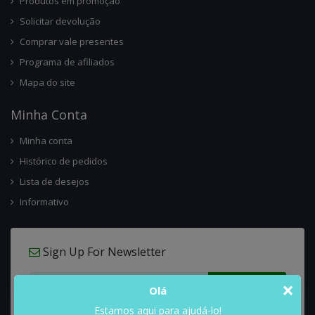
Produtos em promoção
Solicitar devolução
Comprar vale presentes
Programa de afiliados
Mapa do site
Minha Conta
Minha conta
Histórico de pedidos
Lista de desejos
Informativo
Sign Up For Newsletter
×
Olá
Estamos aqui para ajudá-lo!