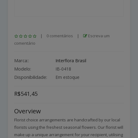
|
0 comentários
|
Escreva um
comentário
Marca::
Interflora Brasil
Modelo:
IB-0418
Disponibilidade:
Em estoque
R$541,45
Overview
Florist choice arrangements are handcrafted by our local
florists using the freshest seasonal flowers. Our florist will
make up a unique arrangement for your recipient, utilising