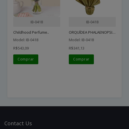
IB-0418
IB-0418
ORQUÍDEA PHALAENOPSIS PLA..
Childhood Perfume..
Model: IB-0418
Model: IB-0418
Pl
R$543,09
R$341,13
Mo
Comprar
Comprar
R$
Contact
Us