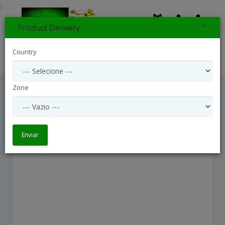
}
×
Product Delivery
0
Country
Search
Zone
FLORIST CHOICE ARRANGEMENT OF
FLOWER
FLORIST CHOICE ARRANGEMENT OF FLOWER
Enviar