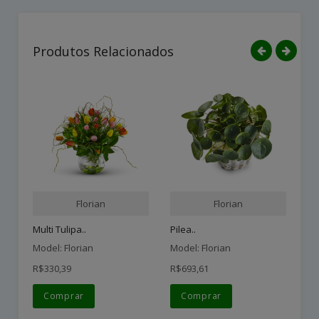
Produtos Relacionados
Florian
Florian
Multi Tulipa..
Pilea..
Ja
Model: Florian
Model: Florian
Mo
R$330,39
R$693,61
R$
Comprar
Comprar