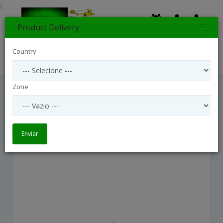
}
×
Product Delivery
0
Country
Search
Zone
Florian
Florian
Enviar