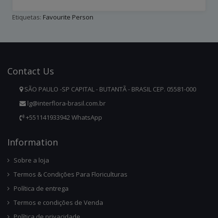
Etiquetas:
Favourite Person
Contact
Us
SÃO PAULO -SP CAPITAL - BUTANTÃ - BRASIL CEP. 05581-000
lg@interflora-brasil.com.br
+551141933942 WhatsApp
Infor
Mation
Sobre a loja
Termos & Condições Para Floriculturas
Política de entrega
Termos e condições de Venda
Política de privacidade