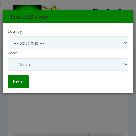
}
×
Product Delivery
0
Country
Search
Zone
Favourite Person
Favourite Person
Enviar