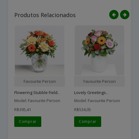
Produtos Relacionados
Favourite Person
Favourite Person
Flowering Stubble Field..
Lovely Greetings..
Sp
Model: Favourite Person
Model: Favourite Person
Mo
R$395,41
R$534,05
R$
Comprar
Comprar