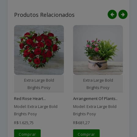
Produtos Relacionados
Extra Large Bold
Extra Large Bold
Brights Posy
Brights Posy
Red Rose Heart...
Arrangement Of Plants..
Model: Extra Large Bold
Model: Extra Large Bold
Mo
Brights Posy
Brights Posy
Br
R$1.625,75
R$681,27
R$
Comprar
Comprar