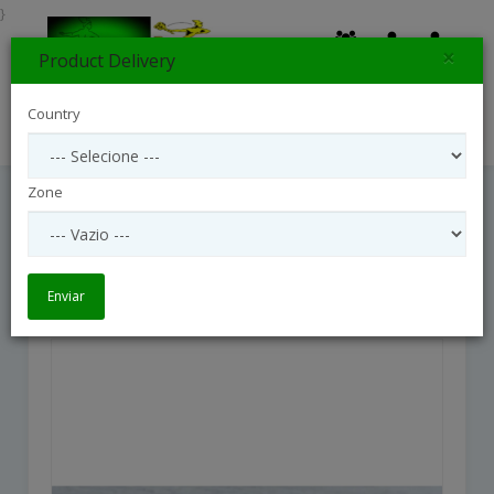
}
×
Product Delivery
0
Country
Search
Zone
Extra Large Bold Brights Posy
Extra Large Bold Brights Posy
Enviar