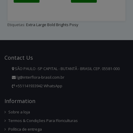
Etiquetas:
Extra Large Bold Brights Posy
Contact
Us
SÃO PAULO -SP CAPITAL - BUTANTÃ - BRASIL CEP. 05581-000
lg@interflora-brasil.com.br
+551141933942 WhatsApp
Infor
Mation
Sobre a loja
Termos & Condições Para Floriculturas
Política de entrega