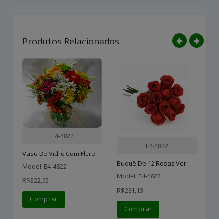
Produtos Relacionados
E4-4822
E4-4822
Vaso De Vidro Com Flores ..
Buquê De 12 Rosas Vermelh..
Model: E4-4822
Model: E4-4822
R$322,05
Mo
R$281,13
R$
Comprar
Comprar