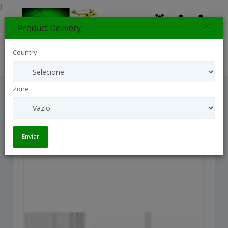
}
×
Product Delivery
0
Country
Search
Zone
E4-4822
E4-4822
Enviar