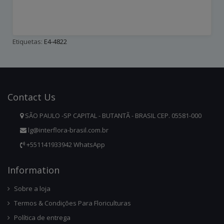
Etiquetas:
E4-4822
Contact
Us
SÃO PAULO -SP CAPITAL - BUTANTÃ - BRASIL CEP. 05581-000
lg@interflora-brasil.com.br
+551141933942 WhatsApp
Infor
Mation
Sobre a loja
Termos & Condições Para Floriculturas
Política de entrega