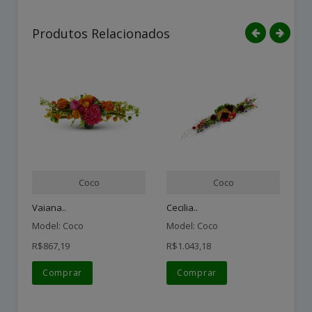
Produtos Relacionados
Coco
Coco
Vaiana..
Cecilia..
Am
Model: Coco
Model: Coco
Mo
R$867,19
R$1.043,18
R$
Comprar
Comprar