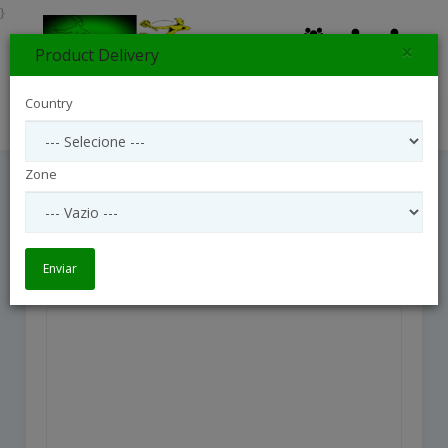
}
×
Product Delivery
0
Country
Search
Zone
Coco
Coco
Enviar