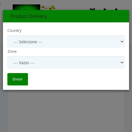
}
×
Product Delivery
0
Country
Search
Zone
Champagne Truffles 110039
Champagne Truffles 110039
Enviar