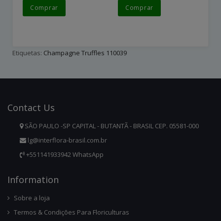
Comprar
Comprar
Etiquetas:
Champagne Truffles 110039
Contact
Us
SÃO PAULO -SP CAPITAL - BUTANTÃ - BRASIL CEP. 05581-000
lg@interflora-brasil.com.br
+551141933942 WhatsApp
Infor
Mation
Sobre a loja
Termos & Condições Para Floriculturas