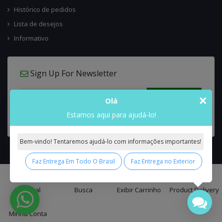
Histórico de pedidos
Lista de desejos
Informativo
Sign Up For Newsletter
×
Olá
Estamos aqui para ajudá-lo!
Bem-vindo! Tentaremos ajudá-lo com informações importantes!
Faz Entrega Em Todo O Brasil
Faz Entrega no Exterior
0
Interflora Brasil Intercambio Floral Nacional e Internacional
© 2026 All
Principal
Busca
Exibir Carrinho
Product Delivery
Rights Reserved.
Minha Conta
false