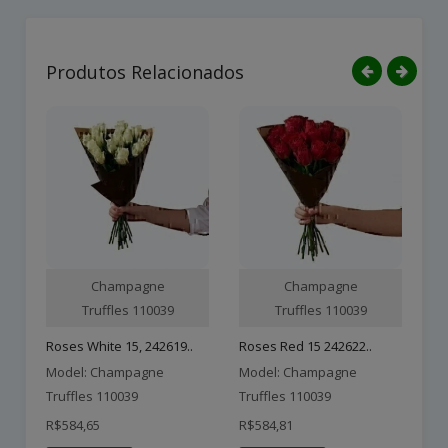
Produtos Relacionados
Champagne
Champagne
Truffles 110039
Truffles 110039
Roses White 15, 242619..
Roses Red 15 242622..
Model: Champagne
Model: Champagne
Mo
Truffles 110039
Truffles 110039
Tr
R$584,65
R$584,81
R$