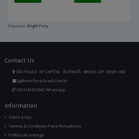
Etiquetas:
Bright Posy
Contact
Us
SÃO PAULO -SP CAPITAL - BUTANTÃ - BRASIL CEP. 05581-000
lg@interflora-brasil.com.br
+551141933942 WhatsApp
Infor
Mation
Sobre a loja
Termos & Condições Para Floriculturas
Política de entrega