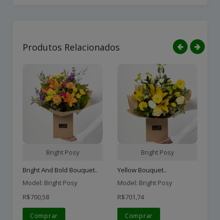
Produtos Relacionados
Bright Posy
Bright Posy
Bright And Bold Bouquet..
Yellow Bouquet..
Ra
Model: Bright Posy
Model: Bright Posy
Mo
R$700,58
R$701,74
R$
Comprar
Comprar