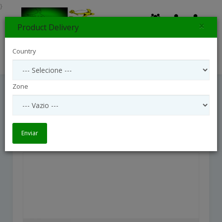
}
×
Product Delivery
0
Country
Search
Zone
Bright Posy
Bright Posy
Enviar