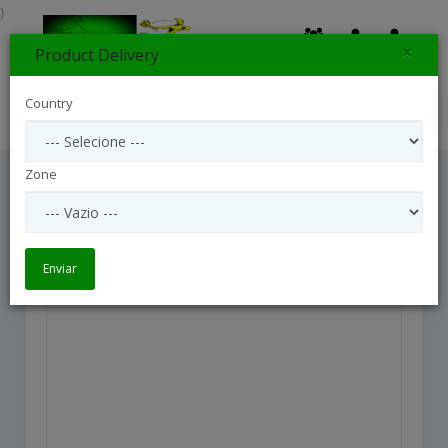
}
×
Product Delivery
0
Country
Search
Zone
Bouquet Fairy Tale In Pink
Bouquet Fairy Tale in Pink
Enviar