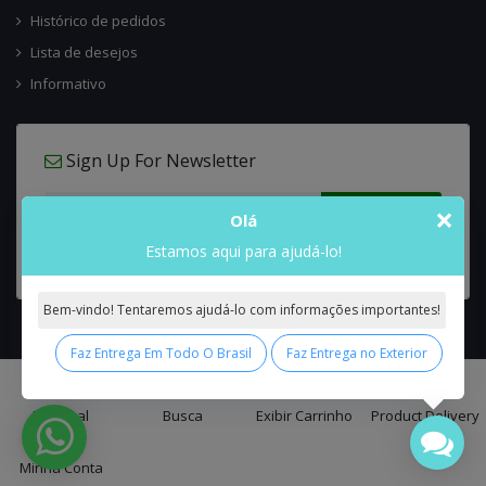
Histórico de pedidos
Lista de desejos
Informativo
Sign Up For Newsletter
×
Olá
Estamos aqui para ajudá-lo!
Bem-vindo! Tentaremos ajudá-lo com informações importantes!
Faz Entrega Em Todo O Brasil
Faz Entrega no Exterior
0
Interflora Brasil Intercambio Floral Nacional e Internacional
© 2026 All
Principal
Busca
Exibir Carrinho
Product Delivery
Rights Reserved.
Minha Conta
false