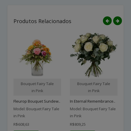
Produtos Relacionados
Bouquet Fairy Tale
Bouquet Fairy Tale
in Pink
in Pink
Fleurop Bouquet Sundew..
In Eternal Remembrance..
A 
Model: Bouquet Fairy Tale
Model: Bouquet Fairy Tale
Mo
in Pink
in Pink
in
R$608,63
R$809,25
R$