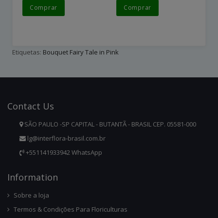
Comprar
Comprar
Etiquetas:
Bouquet Fairy Tale in Pink
Contact
Us
SÃO PAULO -SP CAPITAL - BUTANTÃ - BRASIL CEP. 05581-000
lg@interflora-brasil.com.br
+551141933942 WhatsApp
Infor
Mation
Sobre a loja
Termos & Condições Para Floriculturas