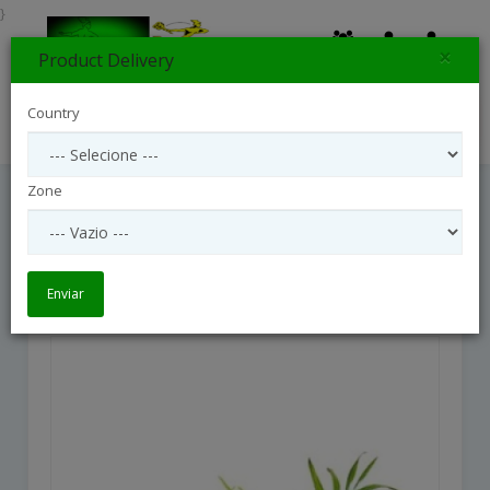
}
×
Product Delivery
0
Country
Search
Zone
Arrangement Of Plants
Arrangement of Plants
Enviar