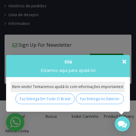
Histórico de pedidos
Lista de desejos
Informativo
Sign Up For Newsletter
×
Olá
Estamos aqui para ajudá-lo!
Bem-vindo! Tentaremos ajudá-lo com informações importantes!
Faz Entrega Em Todo O Brasil
Faz Entrega no Exterior
0
Interflora Brasil Intercambio Floral Nacional e Internacional
© 2026 All
Principal
Busca
Exibir Carrinho
Product Delivery
Rights Reserved.
Minha Conta
false