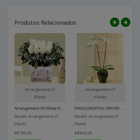
Produtos Relacionados
Arrangement of
Arrangement of
Plants
Plants
Arrangement Of White Rose..
PHALEONOPSIS ORCHID PLANT..
Model: Arrangement of
Model: Arrangement of
Mo
Plants
Plants
Pl
R$793,30
R$834,28
R$