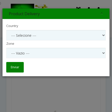
}
×
Product Delivery
0
Country
Search
Zone
Amaryllisplant For My Angel
Amaryllisplant For my Angel
Enviar