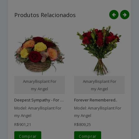
Produtos Relacionados
Amaryllisplant For
Amaryllisplant For
my Angel
my Angel
Deepest Sympathy - For Th..
Forever Remembered..
Model: Amaryllisplant For
Model: Amaryllisplant For
Mo
my Angel
my Angel
my
R$901,21
R$809,25
R$
Comprar
Comprar