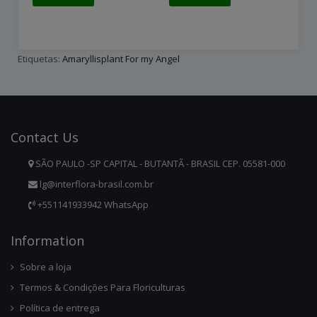
Etiquetas:
Amaryllisplant For my Angel
Contact
Us
SÃO PAULO -SP CAPITAL - BUTANTÃ - BRASIL CEP. 05581-000
lg@interflora-brasil.com.br
+551141933942 WhatsApp
Infor
Mation
Sobre a loja
Termos & Condições Para Floriculturas
Política de entrega