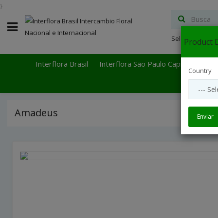
}
Select Languag
Product D
Interflora Brasil
Interflora São Paulo Capital
Inter
Country
Amadeus
Enviar