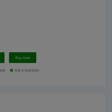
Buy now
rar
Ask a Question