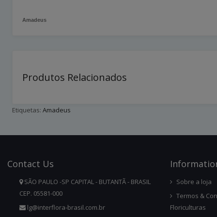
Amadeus
Produtos Relacionados
Etiquetas:
Amadeus
Contact
Us
Infor
Matio
SÃO PAULO -SP CAPITAL - BUTANTÃ - BRASIL
Sobre a loja
CEP. 05581-000
Termos & Con
lg@interflora-brasil.com.br
Floriculturas