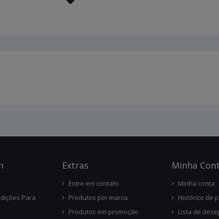
n
Ext
Ras
Minha Con
Entre em contato
Minha conta
dições Para
Produtos por marca
Histórico de 
Produtos em promoção
Lista de dese