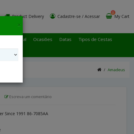
0
Product Delivery
Cadastre-se
/
Acessar
My Cart
×
 Paulo Litoral
Ocasiões
Datas
Tipos de Cestas
Amadeus
|
Escreva um comentário
r Since 1991 86-7085AA
e