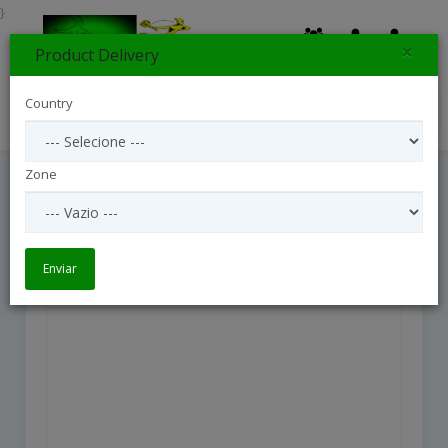
}
×
Product Delivery
0
Country
Search
Zone
Agnes
Agnes
Enviar