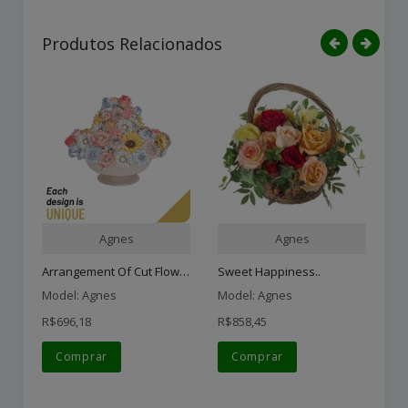
Produtos Relacionados
Agnes
Agnes
Arrangement Of Cut Flower..
Sweet Happiness..
Pu
Model: Agnes
Model: Agnes
Mo
R$696,18
R$858,45
R$
Comprar
Comprar