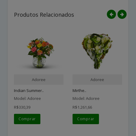
Produtos Relacionados
Adoree
Adoree
Indian Summer..
Mirthe..
Me
Model: Adoree
Model: Adoree
Mo
R$330,39
R$1.261,66
R$
Comprar
Comprar