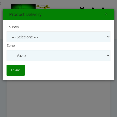
}
×
Product Delivery
0
Country
Search
Zone
Adoree
Adoree
Enviar