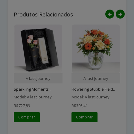
Produtos Relacionados
A last Journey
A last Journey
Sparkling Moments..
Flowering Stubble Field..
Pi
Model: A last Journey
Model: A last Journey
Mo
R$727,89
R$395,41
R$
Comprar
Comprar