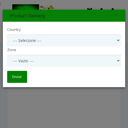
}
×
Product Delivery
0
Country
Search
Zone
A Last Journey
A last Journey
Enviar