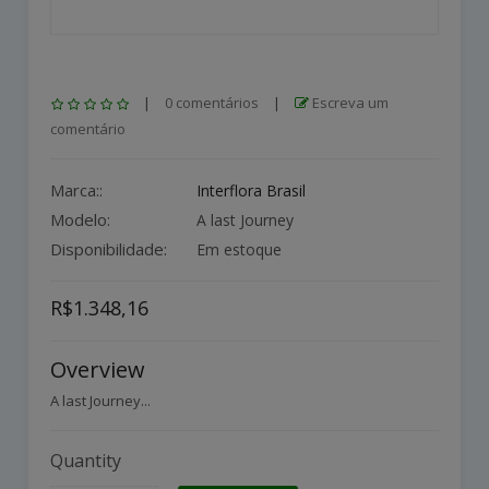
|
0 comentários
|
Escreva um
comentário
Marca::
Interflora Brasil
Modelo:
A last Journey
Disponibilidade:
Em estoque
R$1.348,16
Overview
A last Journey...
Quantity