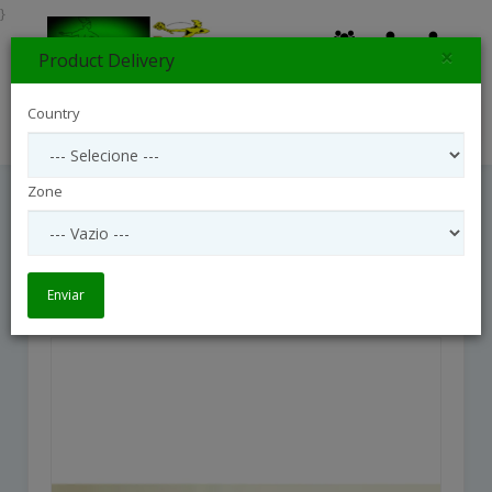
}
×
Product Delivery
0
Country
Search
Zone
72621SG
72621SG
Enviar