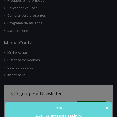
Produtos em promoção
Solicitar devolução
Comprar vale presentes
Programa de afiliados
Mapa do site
Minha Conta
Minha conta
Histórico de pedidos
Lista de desejos
Informativo
Sign Up For Newsletter
×
Olá
Estamos aqui para ajudá-lo!