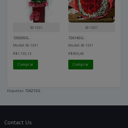
IB-1331
IB-1331
72626SG..
72614SG..
72
Model: IB-1331
Model: IB-1331
Mo
R$1.135,13
R$950,40
R$
Comprar
Comprar
Etiquetas:
72621SG
Contact
Us