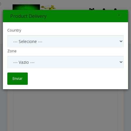
}
×
Product Delivery
0
Country
Search
Zone
120 Wishes
120 wishes
Enviar