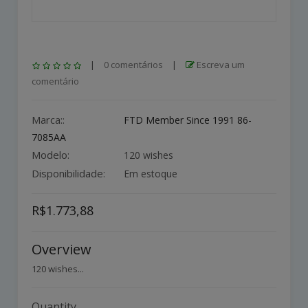
|
0 comentários
|
Escreva um
comentário
Marca::
FTD Member Since 1991 86-
7085AA
Modelo:
120 wishes
Disponibilidade:
Em estoque
R$1.773,88
Overview
120 wishes...
Quantity