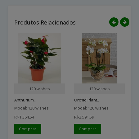
Produtos Relacionados
120 wishes
120 wishes
Anthurium..
Orchid Plant..
Ba
Model: 120 wishes
Model: 120 wishes
Mo
R$1.364,54
R$2.591,59
R$
Comprar
Comprar