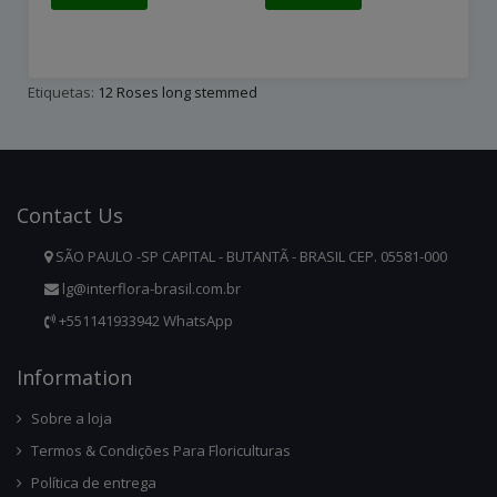
Etiquetas:
12 Roses long stemmed
Contact
Us
SÃO PAULO -SP CAPITAL - BUTANTÃ - BRASIL CEP. 05581-000
lg@interflora-brasil.com.br
+551141933942 WhatsApp
Infor
Mation
Sobre a loja
Termos & Condições Para Floriculturas
Política de entrega