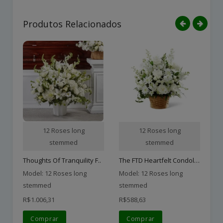
Produtos Relacionados
12 Roses long
12 Roses long
stemmed
stemmed
The FTD Heartfelt Condole..
Thoughts Of Tranquility F..
Model: 12 Roses long
Model: 12 Roses long
Mo
stemmed
stemmed
s
R$1.006,31
R$588,63
R$
Comprar
Comprar