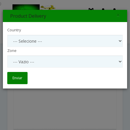
}
×
Product Delivery
0
Country
Search
Zone
12 Roses Long Stemmed
12 Roses long stemmed
Enviar