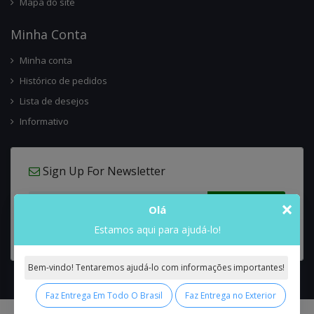
Mapa do site
Minha Conta
Minha conta
Histórico de pedidos
Lista de desejos
Informativo
Sign Up For Newsletter
×
Olá
Estamos aqui para ajudá-lo!
Bem-vindo! Tentaremos ajudá-lo com informações importantes!
Faz Entrega Em Todo O Brasil
Faz Entrega no Exterior
0