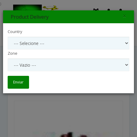
}
×
Product Delivery
0
Country
Search
Zone
12 Red Roses Em Vaso De Vidro
Indonesia
12 Red Roses em vaso de vidro Indonesia
Enviar