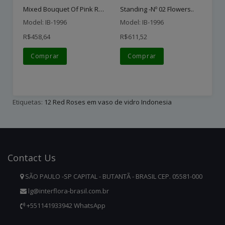
Mixed Bouquet Of Pink Ros..
Standing -nº 02 Flowers..
Model: IB-1996
Model: IB-1996
Mo
R$458,64
R$611,52
R$
Comprar
Comprar
Etiquetas:
12 Red Roses em vaso de vidro Indonesia
Contact
Us
SÃO PAULO -SP CAPITAL - BUTANTÃ - BRASIL CEP. 05581-000
lg@interflora-brasil.com.br
+551141933942 WhatsApp