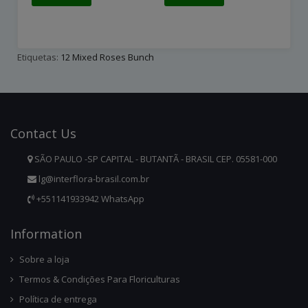
Etiquetas:
12 Mixed Roses Bunch
Contact
Us
SÃO PAULO -SP CAPITAL - BUTANTÃ - BRASIL CEP. 05581-000
lg@interflora-brasil.com.br
+551141933942 WhatsApp
Infor
Mation
Sobre a loja
Termos & Condições Para Floriculturas
Política de entrega