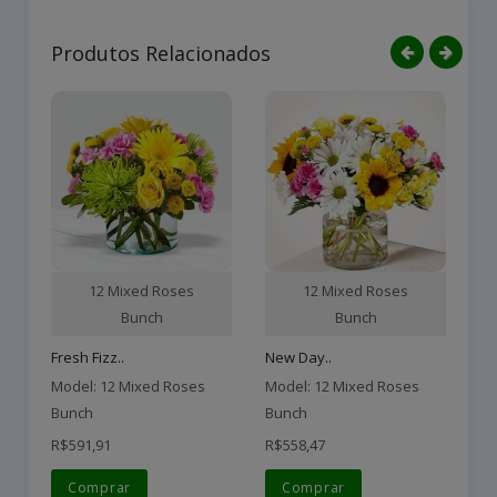
Produtos Relacionados
12 Mixed Roses
12 Mixed Roses
Bunch
Bunch
Fresh Fizz..
New Day..
Fir
Model: 12 Mixed Roses
Model: 12 Mixed Roses
Mo
Bunch
Bunch
Bu
R$591,91
R$558,47
R$
Comprar
Comprar