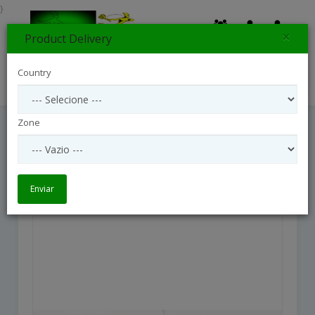
}
×
Product Delivery
0
Country
Search
Zone
12 Mixed Roses Bunch
12 Mixed Roses Bunch
Enviar