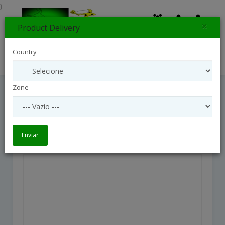
}
×
Product Delivery
0
Country
Search
Zone
(Bunga Papan - 1 ) Flowers Board
(Bunga Papan - 1 ) flowers Board
Enviar