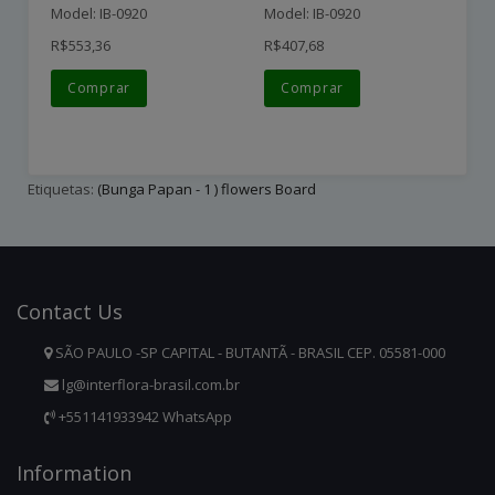
Model: IB-0920
Model: IB-0920
Mo
R$553,36
R$407,68
R$
Comprar
Comprar
Etiquetas:
(Bunga Papan - 1 ) flowers Board
Contact
Us
SÃO PAULO -SP CAPITAL - BUTANTÃ - BRASIL CEP. 05581-000
lg@interflora-brasil.com.br
+551141933942 WhatsApp
Infor
Mation