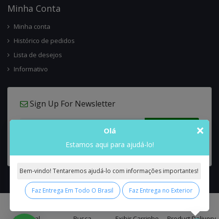
Minha Conta
Minha conta
Histórico de pedidos
Lista de desejos
Informativo
Sign Up For Newsletter
×
Olá
Estamos aqui para ajudá-lo!
Bem-vindo! Tentaremos ajudá-lo com informações importantes!
Faz Entrega Em Todo O Brasil
Faz Entrega no Exterior
0
Interflora Brasil Intercambio Floral Nacional e Internacional
© 2026 All
Principal
Busca
Exibir Carrinho
Product Delivery