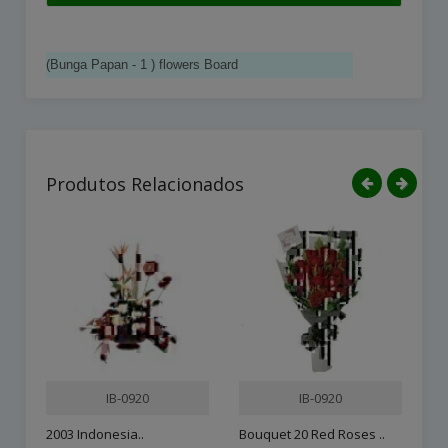
(Bunga Papan - 1 ) flowers Board
Produtos Relacionados
IB-0920
IB-0920
2003 Indonesia..
Bouquet 20 Red Roses ..
Ta