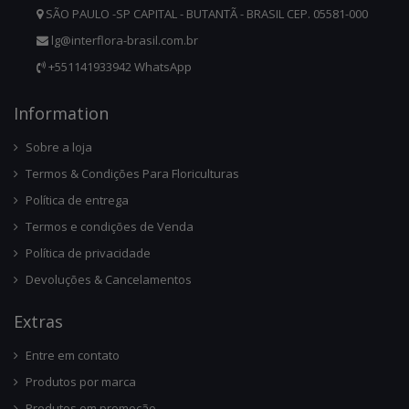
SÃO PAULO -SP CAPITAL - BUTANTÃ - BRASIL CEP. 05581-000
lg@interflora-brasil.com.br
+551141933942 WhatsApp
Infor
Mation
Sobre a loja
Termos & Condições Para Floriculturas
Política de entrega
Termos e condições de Venda
Política de privacidade
Devoluções & Cancelamentos
Ext
Ras
Entre em contato
Produtos por marca
Produtos em promoção