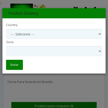
}
×
Product Delivery
0
Country
Search
Zone
Brasilia
Brasilia
Enviar
Coroa Para funeral em Brasilia
Produtos para comparar (0)